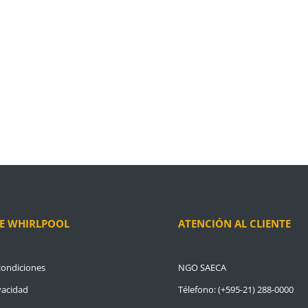
E WHIRLPOOL
ATENCIÓN AL CLIENTE
condiciones
NGO SAECA
vacidad
Télefono: (+595-21) 288-0000