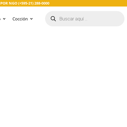
R NGO (+595-21) 288-0000
Búsqueda
de
o
Cocción
productos