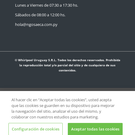
Lunes a Viernes de 07:30 a 17:30 hs.
Sábados de 08:00 a 12:00 hs.
hola@ngosaeca.com.py
© Whirlpool Uruguay S.R.L. Todos los derechos reservados. Prohibida
la reproducción total y/o parcial del sitio y de cualquiera de sus
contenidos.
Al hacer clic en “Aceptar todas las cookies”, usted acepta
¡Recibe nuestras ofertas y novedades por mail!
que las cookies se guarden en su dispositivo para mejorar
la navegación del sitio, analizar el uso del mismo, y
colaborar con nuestros estudios para marketing.
Enviar
Configuración de cookies
Aceptar todas las cookies