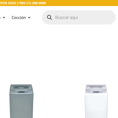
R NGO (+595-21) 288-0000
Búsqueda
de
o
Cocción
productos