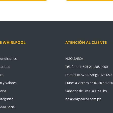
E WHIRLPOOL
ATENCIÓN AL CLIENTE
condiciones
NGO SAECA
vacidad
Télefono: (+595-21) 288-0000
rca
Domicilio: Avda. Artigas Nº 1.50
ón y Valores
Lunes a Viernes de 07:30 a 17:30
oria
Sábados de 08:00 a 12:00 hs.
ntegridad
hola@ngosaeca.com.py
dad Social