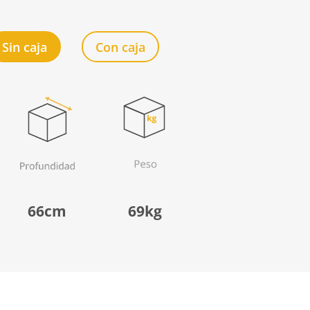
Sin caja
Con caja
66cm
69kg