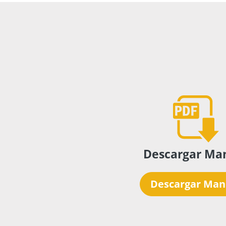
Ruedas:
-
Control de temperatura:
Ala
Si
Traba de seguridad:
-
Tambor:
-
Entrada doble de agua:
Exclusi
Descargar Ma
Descargar Man