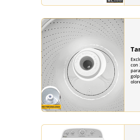
Ta
Excl
con 
para
golp
olor