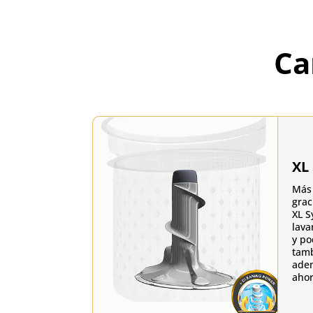
Ca
XL
Más 
grac
XL S
lava
y po
tamb
adem
ahor