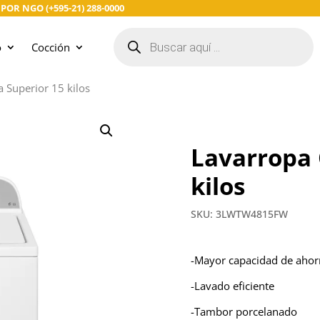
R NGO (+595-21) 288-0000
Búsqueda
de
o
Cocción
productos
 Superior 15 kilos
Lavarropa 
kilos
SKU: 3LWTW4815FW
-Mayor capacidad de ahor
-Lavado eficiente
-Tambor porcelanado