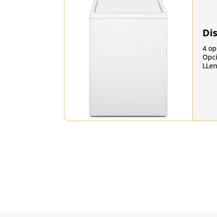
Di
4 op
Opci
LLen