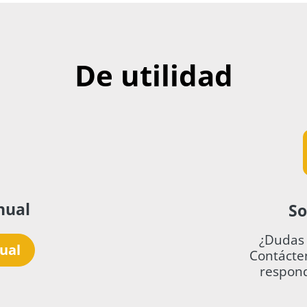
Display:
-
rma de puerta:
-
De utilidad
Antiarrugas:
-
Garantía:
12
ón de centrifugado:
nual
So
¿Dudas 
ual
Contácten
respon