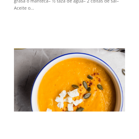
grasa o manteca– 1⁄2 taza de agua– 2 cditas de sal–
Aceite o...